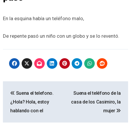
En la esquina había un teléfono malo,
De repente pasó un niño con un globo y se lo reventó.
Navegación
Suena el telefono.
Suena el teléfono de la
de
¿Hola? Hola, estoy
casa de los Casimiro, la
entradas
hablando con el
mujer