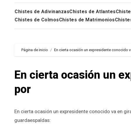
Chistes de Adivinanzas
Chistes de Atlantes
Chiste
Chistes de Colmos
Chistes de Matrimonios
Chiste
Página de inicio
En cierta ocasión un expresidente conocido v
En cierta ocasión un e
por
En cierta ocasión un expresidente conocido va en gira por su pueblo natal, ve un hermoso pájaro y le dice a su
guardaespaldas: