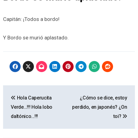
Capitán: ¡Todos a bordo!
Y Bordo se murió aplastado.
Navegación
Hola Caperucita
¿Cómo se dice, estoy
de
Verde…!!! Hola lobo
perdido, en japonés? ¿On
entradas
daltónico…!!!
toi?