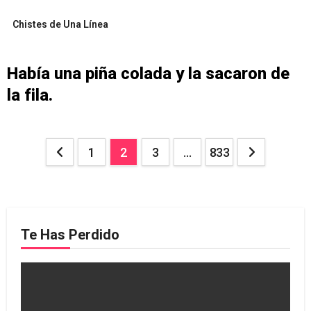
Chistes de Una Línea
Había una piña colada y la sacaron de
la fila.
Paginación
1
2
3
…
833
de
entradas
Te Has Perdido